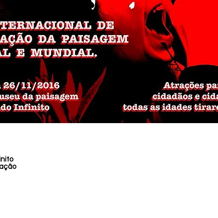
nito
cação