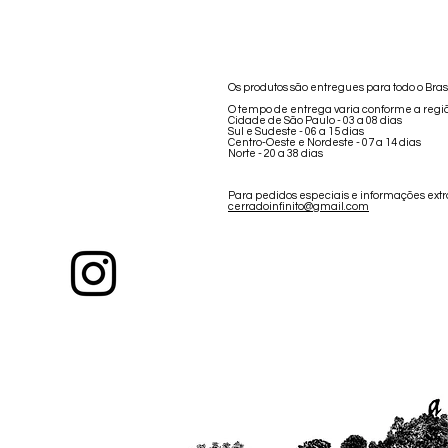
Os produtos são entregues para todo o Brasil
O tempo de entrega varia conforme a regi
Cidade de São Paulo - 03 a 08 dias
Sul e Sudeste - 06 a 15 dias
Centro-Oeste e Nordeste - 07 a 14 dias
Norte - 20 a 38 dias
Para pedidos especiais e informações ex
cerradoinfinito@gmail.com