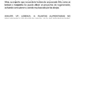
fritas, su crujiente que recuerda la textura de un pescado frito, como un
lambari o manjubinha. Se puede utilizar en proyectos de regeneración,
actuando como pionero y siendo muy buscado por las abejas.
KINUPP, VF; LORENZI, H. PLANTAS ALIMENTARIAS NO
CONVENCIONALES (PANC) EN BRASIL: GUÍA DE IDENTIFICACIÓN,
ASPECTOS NUTRICIONALES E INGRESOS ILUSTRADOS. 2014.
TEMPONI, V. S ET AL. INVESTIGACIÓN QUÍMICA Y ACTIVIDADES
FARMACOLÓGICAS DE VERNONIA POLYANTHES MENOS. TESIS DE
MAESTRIA. UNIVERSIDAD FEDERAL JUIZ DE FORA. 2012
Daniel Caballero © 2025
Criado e desenvolvido por
Caballeroland