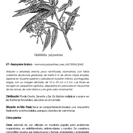
47- Assa-peixe branco
-
Vernonia polyanthes Less. (ASTERACEAE)
Arbusto o arboleda, erecta, poco ramificada, rizomatosa, con tallos
cubiertos de plumas grisáceas, de hasta 3 m de altura. Hojas simples,
ásperas en la parte superior y peludas en la parte inferior, puntiagudas,
largas, con un margen dentado, de 10 a 24 cm x 3 cm. Las flores se
recogen en pequeños capítulos, dispuestos en panículas en las puntas
de las ramas, de color blanco y sin gran valor ornamental.
Distribución:
Medio Oeste, Sureste y Sur. Es fácil de multiplicar y ocurre en
las fronteras forestales, así como en el cerrado.
Situación en São Paulo:
tiene un comportamiento invasivo y se encuentra
fácilmente en lotes baldíos, parques y bordes de carreteras.
Cómo plantar:
Usos:
además de ser utilizado en medicina popular para problemas
respiratorios, es antiinflamatorio, antimicrobiano y curativo. Se considera
comestible: pruebe sus hojas jóvenes y tiernas empanadas y empanadas